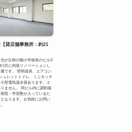
2【貸店舗事務所：約21
光が丘秋の陽小学校前のビル3
26年2月に内装リノベーションし
麗です。 照明器具、エアコン
シュレットトイレ、ミニキッチ
、小型電気温水器あります。エ
りません。 同ビル内に調剤薬
接骨院・学習塾が入っているた
可となります。お気軽にお問い
い。