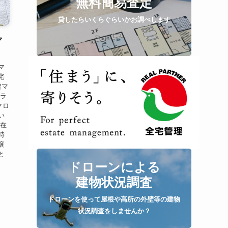
無料簡易査定
貸したらいくらぐらいかお調べします
マ
マ
宅
建マ
りラ
クロ
い
現在
時
譲
と
さ
ドローンによる
建物状況調査
ドローンを使って屋根や高所の外壁等の建物
状況調査をしませんか？