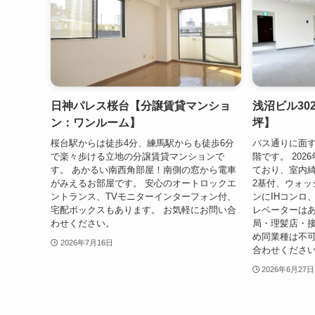
日神パレス桜台【分譲賃貸マンショ
浅沼ビル30
ン：ワンルーム】
坪】
桜台駅からは徒歩4分、練馬駅からも徒歩6分
バス通りに面す
で楽々歩ける立地の分譲賃貸マンションで
階です。 20
す。 あかるい南西角部屋！南側の窓から電車
ており、室内綺
がみえるお部屋です。 安心のオートロックエ
2基付、ウォッ
ントランス、TVモニターインターフォン付、
ンにIHコンロ
宅配ボックスもあります。 お気軽にお問い合
レベーターはあ
わせください。
局・理髪店・
め同業種は不
2026年7月16日
合わせくださ
2026年6月27日