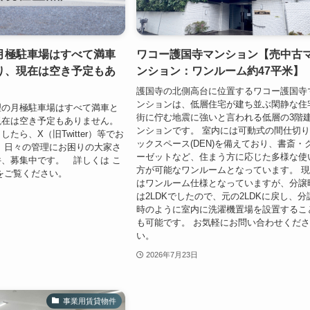
月極駐車場はすべて満車
ワコー護国寺マンション【売中古
り、現在は空き予定もあ
ンション：ワンルーム約47平米】
護国寺の北側高台に位置するワコー護国寺
ンションは、低層住宅が建ち並ぶ閑静な住
理の月極駐車場はすべて満車と
街に佇む地震に強いと言われる低層の3階
現在は空き予定もありません。
ンションです。 室内には可動式の間仕切
たら、X（旧Twitter）等でお
ックスペース(DEN)を備えており、書斎・
 日々の管理にお困りの大家さ
ーゼットなど、住まう方に応じた多様な使
、募集中です。 詳しくは こ
方が可能なワンルームとなっています。 
をご覧ください。
はワンルーム仕様となっていますが、分譲
は2LDKでしたので、元の2LDKに戻し、分
時のように室内に洗濯機置場を設置するこ
も可能です。 お気軽にお問い合わせくだ
い。
2026年7月23日
事業用賃貸物件