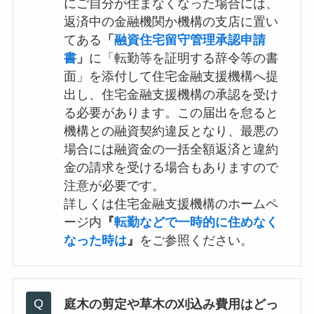
にご自分が住まなくなった場合には、
返済中の金融機関か機構の支店に置い
てある
「
融資住宅留守管理承認申請
書
」
に「転勤等を証明する辞令等の書
面」を添付して住宅金融支援機構へ提
出し、住宅金融支援機構の承認を受け
る必要があります。この届出を怠ると
機構との融資契約違反となり、最悪の
場合には融資金の一括全額返済と違約
金の請求を受ける場合もありますので
注意が必要です。
詳しくは住宅金融支援機構のホームペ
ージ内
『
転勤などで一時的に住めなく
なった時は
』
をご参照ください。
庭木の剪定や草木の刈込み費用はどっ