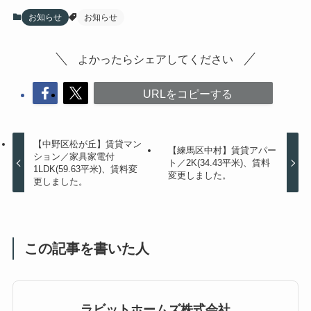
お知らせ
お知らせ
よかったらシェアしてください
URLをコピーする
【中野区松が丘】賃貸マン
【練馬区中村】賃貸アパー
ション／家具家電付
ト／2K(34.43平米)、賃料
1LDK(59.63平米)、賃料変
変更しました。
更しました。
この記事を書いた人
ラビットホームズ株式会社