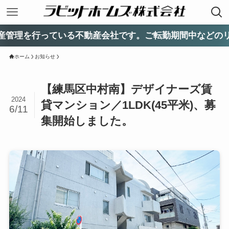
マンシ
ホーム
お知らせ
【練馬区中村南】デザイナーズ賃
2024
貸マンション／1LDK(45平米)、募
6/11
集開始しました。